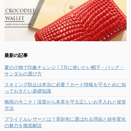
最新の記事
夏の小物で印象チェンジ！7月に使いたい帽子・バッグ・
サンダルの選び方
スキミング防止は本当に必要？カード情報を守るために知
っておきたい基礎知識
梅雨の今こそ！湿度から本革を守る正しいお手入れと保管
方法
ブライドルレザーとは？革財布に選ばれる理由と経年変化
の魅力を徹底解説