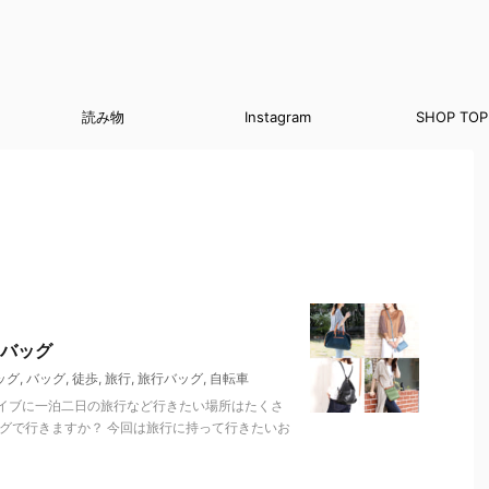
読み物
Instagram
SHOP TOP
バッグ
ッグ
,
バッグ
,
徒歩
,
旅行
,
旅行バッグ
,
自転車
イブに一泊二日の旅行など行きたい場所はたくさ
グで行きますか？ 今回は旅行に持って行きたいお