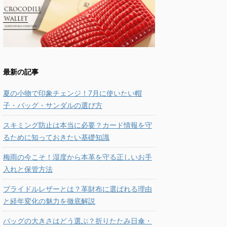
最新の記事
夏の小物で印象チェンジ！7月に使いたい帽
子・バッグ・サンダルの選び方
スキミング防止は本当に必要？カード情報を守
るために知っておきたい基礎知識
梅雨の今こそ！湿度から本革を守る正しいお手
入れと保管方法
ブライドルレザーとは？革財布に選ばれる理由
と経年変化の魅力を徹底解説
バッグの大きさはどう選ぶ？折りたたみ日傘・