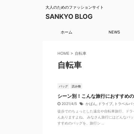
大人のためのファッションサイト
SANKYO BLOG
ホーム
NEWS
HOME
>
自転車
自転車
バッグ
読み物
シーン別！こんな旅行におすすめの
2021/4/5
かばん
,
ドライブ
,
トラベルバ
徒歩でのちょっとした遠出や自転車旅行、ドラ
んありますよね。 みなさん旅行にはどんなバッ
すすめのバッグを、旅行シ ...