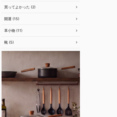
買ってよかった (2)
開運 (15)
革小物 (11)
靴 (5)