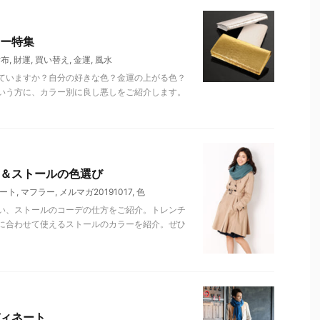
ー特集
財布
,
財運
,
買い替え
,
金運
,
風水
ていますか？自分の好きな色？金運の上がる色？
いう方に、カラー別に良し悪しをご紹介します。
＆ストールの色選び
ート
,
マフラー
,
メルマガ20191017
,
色
い、ストールのコーデの仕方をご紹介。トレンチ
に合わせて使えるストールのカラーを紹介。ぜひ
ィネート