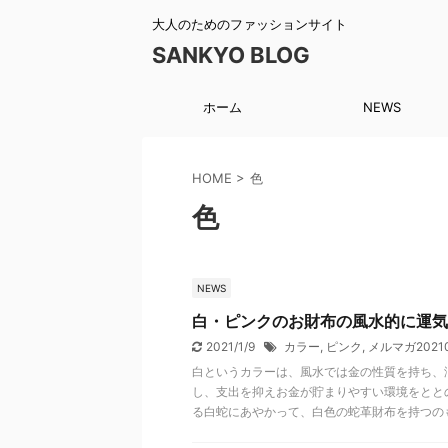
大人のためのファッションサイト
SANKYO BLOG
ホーム
NEWS
HOME
>
色
色
NEWS
白・ピンクのお財布の風水的に運気
2021/1/9
カラー
,
ピンク
,
メルマガ20210
白というカラーは、風水では金の性質を持ち、
し、支出を抑えお金が貯まりやすい環境をとと
る白蛇にあやかって、白色の蛇革財布を持つの