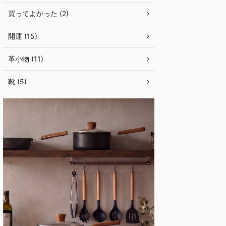
買ってよかった (2)
開運 (15)
革小物 (11)
靴 (5)