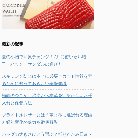
最新の記事
夏の小物で印象チェンジ！7月に使いたい帽
子・バッグ・サンダルの選び方
スキミング防止は本当に必要？カード情報を守
るために知っておきたい基礎知識
梅雨の今こそ！湿度から本革を守る正しいお手
入れと保管方法
ブライドルレザーとは？革財布に選ばれる理由
と経年変化の魅力を徹底解説
バッグの大きさはどう選ぶ？折りたたみ日傘・