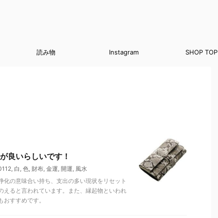
読み物
Instagram
SHOP TOP
が良いらしいです！
112
,
白
,
色
,
財布
,
金運
,
開運
,
風水
浄化の意味合い持ち、支出の多い現状をリセット
のえると言われています。また、縁起物といわれ
もおすすめです。