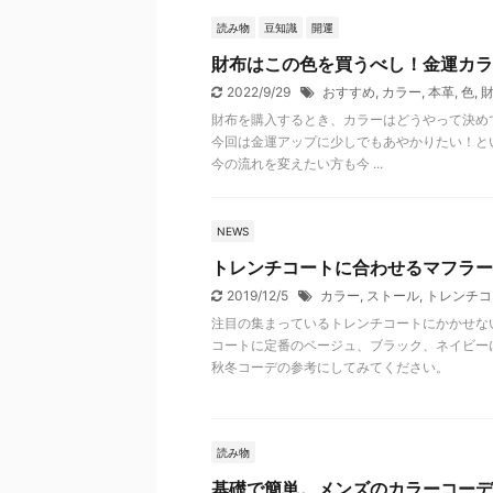
読み物
豆知識
開運
財布はこの色を買うべし！金運カラ
2022/9/29
おすすめ
,
カラー
,
本革
,
色
,
財布を購入するとき、カラーはどうやって決め
今回は金運アップに少しでもあやかりたい！と
今の流れを変えたい方も今 ...
NEWS
トレンチコートに合わせるマフラー
2019/12/5
カラー
,
ストール
,
トレンチコ
注目の集まっているトレンチコートにかかせな
コートに定番のベージュ、ブラック、ネイビー
秋冬コーデの参考にしてみてください。
読み物
基礎で簡単。メンズのカラーコーデ