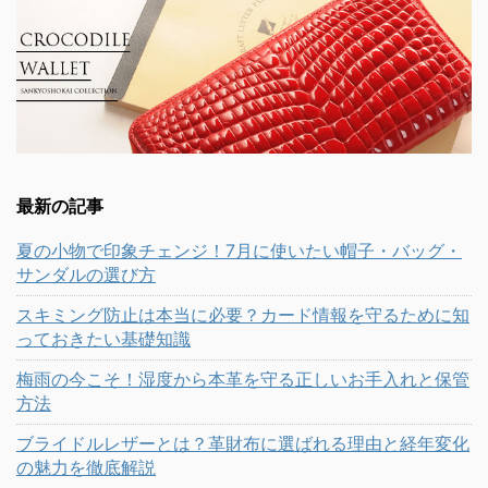
最新の記事
夏の小物で印象チェンジ！7月に使いたい帽子・バッグ・
サンダルの選び方
スキミング防止は本当に必要？カード情報を守るために知
っておきたい基礎知識
梅雨の今こそ！湿度から本革を守る正しいお手入れと保管
方法
ブライドルレザーとは？革財布に選ばれる理由と経年変化
の魅力を徹底解説