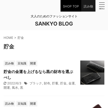
SHOP TOP
読み物
大人のためのファッションサイト
SANKYO BLOG
HOME
>
貯金
貯金
読み物
豆知識
開運
貯金の金運を上げるなら黒の財布を選ぶ
べし
2022/6/3
ブラック
,
財布
,
貯蓄
,
貯金
,
金運
,
開運
,
風水
,
黒
読み物
豆知識
開運