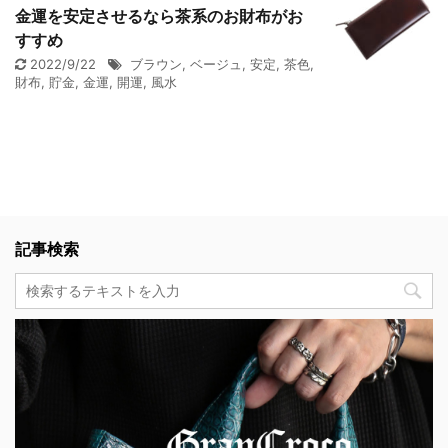
金運を安定させるなら茶系のお財布がお
すすめ
2022/9/22
ブラウン
,
ベージュ
,
安定
,
茶色
,
財布
,
貯金
,
金運
,
開運
,
風水
記事検索