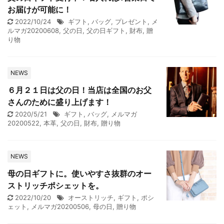
お届けが可能に！
2022/10/24
ギフト
,
バッグ
,
プレゼント
,
メ
ルマガ20200608
,
父の日
,
父の日ギフト
,
財布
,
贈
り物
NEWS
６月２１日は父の日！当店は全国のお父
さんのために盛り上げます！
2020/5/21
ギフト
,
バッグ
,
メルマガ
20200522
,
本革
,
父の日
,
財布
,
贈り物
NEWS
母の日ギフトに。使いやすさ抜群のオー
ストリッチポシェットを。
2022/10/20
オーストリッチ
,
ギフト
,
ポシ
ェット
,
メルマガ20200506
,
母の日
,
贈り物