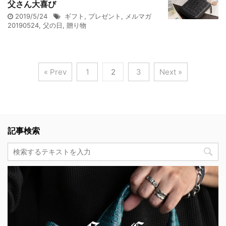
父さん大喜び
2019/5/24
ギフト
,
プレゼント
,
メルマガ
20190524
,
父の日
,
贈り物
« Prev
1
2
3
Next »
記事検索