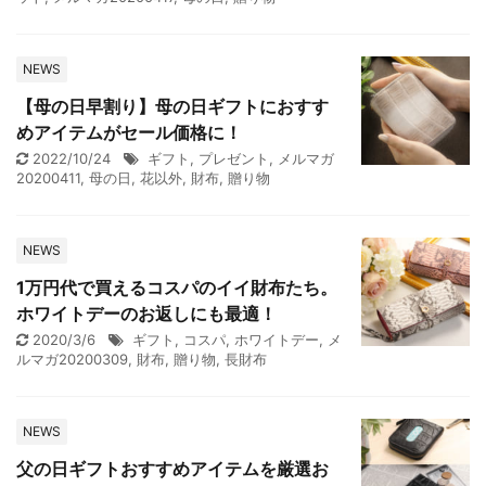
NEWS
【母の日早割り】母の日ギフトにおすす
めアイテムがセール価格に！
2022/10/24
ギフト
,
プレゼント
,
メルマガ
20200411
,
母の日
,
花以外
,
財布
,
贈り物
NEWS
1万円代で買えるコスパのイイ財布たち。
ホワイトデーのお返しにも最適！
2020/3/6
ギフト
,
コスパ
,
ホワイトデー
,
メ
ルマガ20200309
,
財布
,
贈り物
,
長財布
NEWS
父の日ギフトおすすめアイテムを厳選お