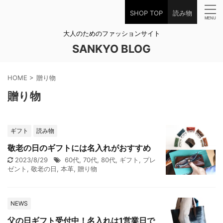
SHOP TOP
読み物
大人のためのファッションサイト
SANKYO BLOG
HOME
>
贈り物
贈り物
ギフト
読み物
敬老の日のギフトには名入れがおすすめ
2023/8/29
60代
,
70代
,
80代
,
ギフト
,
プレ
ゼント
,
敬老の日
,
本革
,
贈り物
NEWS
父の日ギフト受付中！名入れは1営業日で