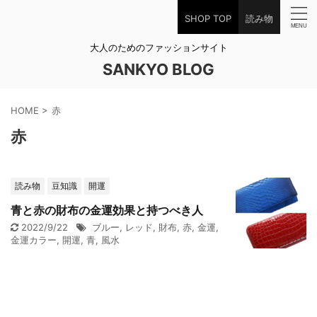
SHOP TOP
読み物
大人のためのファッションサイト
SANKYO BLOG
HOME
>
赤
赤
読み物
豆知識
開運
青と赤の財布の金運効果と持つべき人
2022/9/22
ブルー
,
レッド
,
財布
,
赤
,
金運
,
金運カラー
,
開運
,
青
,
風水