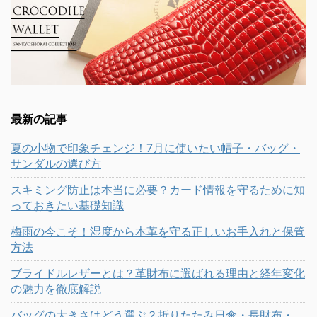
最新の記事
夏の小物で印象チェンジ！7月に使いたい帽子・バッグ・
サンダルの選び方
スキミング防止は本当に必要？カード情報を守るために知
っておきたい基礎知識
梅雨の今こそ！湿度から本革を守る正しいお手入れと保管
方法
ブライドルレザーとは？革財布に選ばれる理由と経年変化
の魅力を徹底解説
バッグの大きさはどう選ぶ？折りたたみ日傘・長財布・