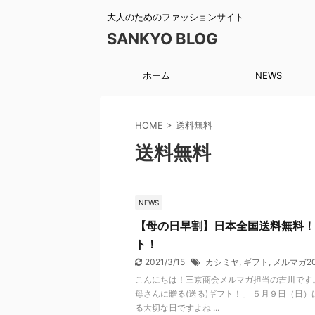
大人のためのファッションサイト
SANKYO BLOG
ホーム
NEWS
HOME
>
送料無料
送料無料
NEWS
【母の日早割】日本全国送料無料！
ト！
2021/3/15
カシミヤ
,
ギフト
,
メルマガ20
こんにちは！三京商会メルマガ担当の吉川です。
母さんに贈る(送る)ギフト！」 ５月９日（日
る大切な日ですよね ...