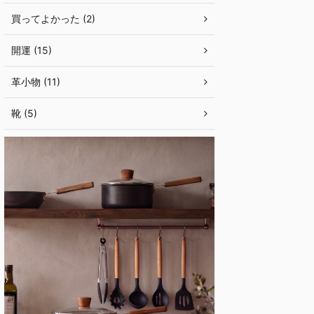
買ってよかった (2)
開運 (15)
革小物 (11)
靴 (5)