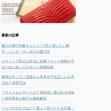
最新の記事
夏の小物で印象チェンジ！7月に使いたい帽
子・バッグ・サンダルの選び方
スキミング防止は本当に必要？カード情報を守
るために知っておきたい基礎知識
梅雨の今こそ！湿度から本革を守る正しいお手
入れと保管方法
ブライドルレザーとは？革財布に選ばれる理由
と経年変化の魅力を徹底解説
バッグの大きさはどう選ぶ？折りたたみ日傘・