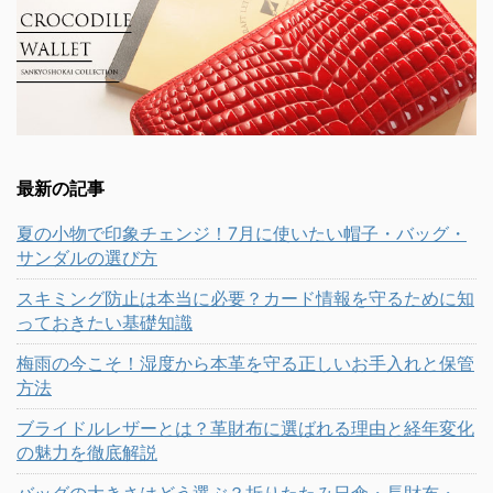
最新の記事
夏の小物で印象チェンジ！7月に使いたい帽子・バッグ・
サンダルの選び方
スキミング防止は本当に必要？カード情報を守るために知
っておきたい基礎知識
梅雨の今こそ！湿度から本革を守る正しいお手入れと保管
方法
ブライドルレザーとは？革財布に選ばれる理由と経年変化
の魅力を徹底解説