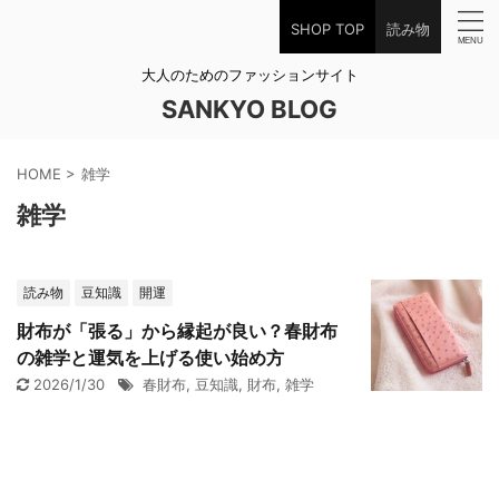
SHOP TOP
読み物
大人のためのファッションサイト
SANKYO BLOG
HOME
>
雑学
雑学
読み物
豆知識
開運
財布が「張る」から縁起が良い？春財布
の雑学と運気を上げる使い始め方
2026/1/30
春財布
,
豆知識
,
財布
,
雑学