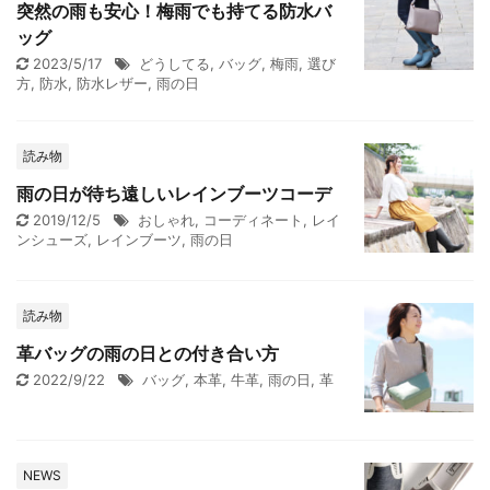
突然の雨も安心！梅雨でも持てる防水バ
ッグ
2023/5/17
どうしてる
,
バッグ
,
梅雨
,
選び
方
,
防水
,
防水レザー
,
雨の日
読み物
雨の日が待ち遠しいレインブーツコーデ
2019/12/5
おしゃれ
,
コーディネート
,
レイ
ンシューズ
,
レインブーツ
,
雨の日
読み物
革バッグの雨の日との付き合い方
2022/9/22
バッグ
,
本革
,
牛革
,
雨の日
,
革
NEWS