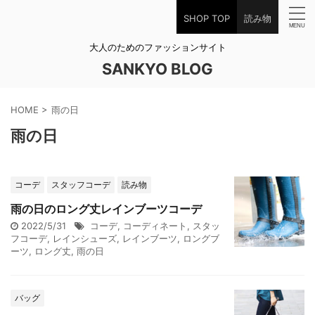
SHOP TOP
読み物
大人のためのファッションサイト
SANKYO BLOG
HOME
>
雨の日
雨の日
コーデ
スタッフコーデ
読み物
雨の日のロング丈レインブーツコーデ
2022/5/31
コーデ
,
コーディネート
,
スタッ
フコーデ
,
レインシューズ
,
レインブーツ
,
ロングブ
ーツ
,
ロング丈
,
雨の日
バッグ