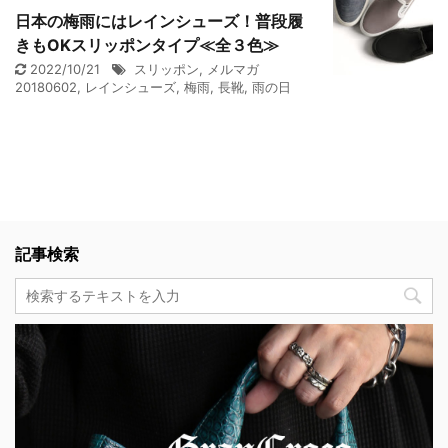
日本の梅雨にはレインシューズ！普段履
きもOKスリッポンタイプ≪全３色≫
2022/10/21
スリッポン
,
メルマガ
20180602
,
レインシューズ
,
梅雨
,
長靴
,
雨の日
記事検索