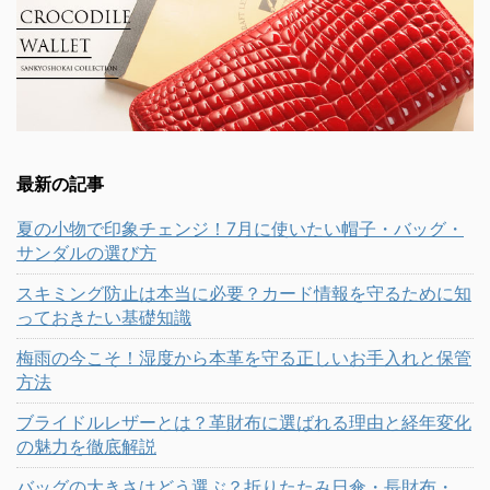
最新の記事
夏の小物で印象チェンジ！7月に使いたい帽子・バッグ・
サンダルの選び方
スキミング防止は本当に必要？カード情報を守るために知
っておきたい基礎知識
梅雨の今こそ！湿度から本革を守る正しいお手入れと保管
方法
ブライドルレザーとは？革財布に選ばれる理由と経年変化
の魅力を徹底解説
バッグの大きさはどう選ぶ？折りたたみ日傘・長財布・