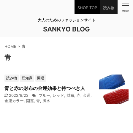
SHOP TOP
読み物
大人のためのファッションサイト
SANKYO BLOG
HOME
>
青
青
読み物
豆知識
開運
青と赤の財布の金運効果と持つべき人
2022/9/22
ブルー
,
レッド
,
財布
,
赤
,
金運
,
金運カラー
,
開運
,
青
,
風水