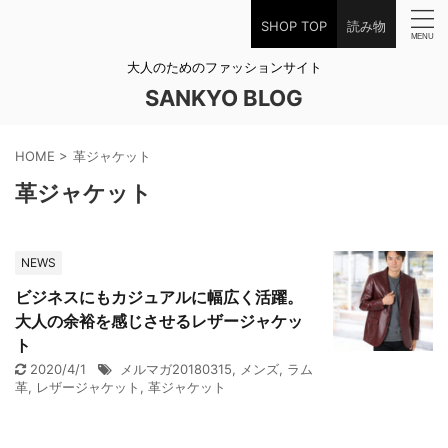
SHOP TOP
読み物
大人のためのファッションサイト
SANKYO BLOG
HOME
>
革ジャケット
革ジャケット
NEWS
ビジネスにもカジュアルに幅広く活躍。
大人の余裕を感じさせるレザージャケッ
ト
2020/4/1
メルマガ20180315
,
メンズ
,
ラム
革
,
レザージャケット
,
革ジャケット