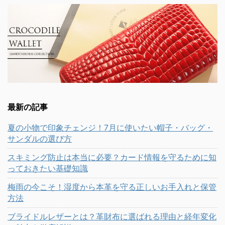
最新の記事
夏の小物で印象チェンジ！7月に使いたい帽子・バッグ・
サンダルの選び方
スキミング防止は本当に必要？カード情報を守るために知
っておきたい基礎知識
梅雨の今こそ！湿度から本革を守る正しいお手入れと保管
方法
ブライドルレザーとは？革財布に選ばれる理由と経年変化