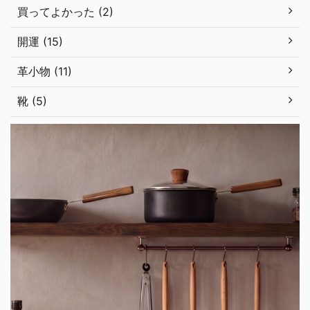
買ってよかった (2)
開運 (15)
革小物 (11)
靴 (5)