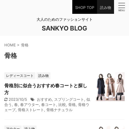
SHOP TOP
読み物
大人のためのファッションサイト
SANKYO BLOG
HOME
>
骨格
骨格
レディースコート
読み物
骨格別に似合うおすすめ春コートと探し
方
2023/10/5
おすすめ
,
スプリングコート
,
似
合う
,
春
,
春アウター
,
春コート
,
比較
,
骨格
,
骨格ウ
ェーブ
,
骨格ストレート
,
骨格ナチュラル
アウター
読み物