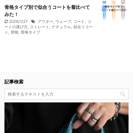
骨格タイプ別で似合うコートを着比べて
みた！
2026/1/27
アウター
,
ウェーブ
,
コート
,
コ
ートの選び方
,
ストレート
,
ナチュラル
,
似合うコー
ト
,
骨格
,
骨格タイプ
記事検索