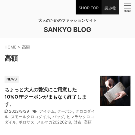
SHOP TOP
読み物
大人のためのファッションサイト
SANKYO BLOG
HOME
>
高額
高額
NEWS
ちょっと大人の贅沢にご用意した
10%OFFクーポンがまもなく終了しま
す。
2022/9/29
アイテム
,
クーポン
,
クロコダイ
ル
,
スモールクロコダイル
,
バッグ
,
ヒマラヤクロコ
ダイル
,
ポロサス
,
メルマガ20220219
,
財布
,
高額