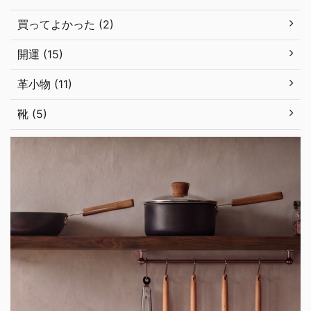
買ってよかった (2)
開運 (15)
革小物 (11)
靴 (5)