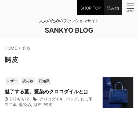
SHOP TOP
読み物
大人のためのファッションサイト
SANKYO BLOG
HOME
>
鰐皮
鰐皮
レザー
読み物
豆知識
魅了する藍。藍染めクロコダイルとは
2024/9/12
クロコダイル
,
バッグ
,
わに革
,
ワニ革
,
藍染め
,
財布
,
鰐皮