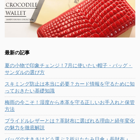
最新の記事
夏の小物で印象チェンジ！7月に使いたい帽子・バッグ・
サンダルの選び方
スキミング防止は本当に必要？カード情報を守るために知
っておきたい基礎知識
梅雨の今こそ！湿度から本革を守る正しいお手入れと保管
方法
ブライドルレザーとは？革財布に選ばれる理由と経年変化
の魅力を徹底解説
バッグの大きさはどう選ぶ？折りたたみ日傘・長財布・