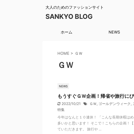
大人のためのファッションサイト
SANKYO BLOG
ホーム
NEWS
HOME
>
ＧＷ
ＧＷ
NEWS
もうすぐＧＷ企画！帰省や旅行にぴ
2022/10/21
ＧＷ
,
ゴールデンウィーク
,
特集
今年はなんと１０連休！ 「こんな長期休暇は
多いかと思います！ そこで！こちらの企画！
ていただきます。 旅行や ...