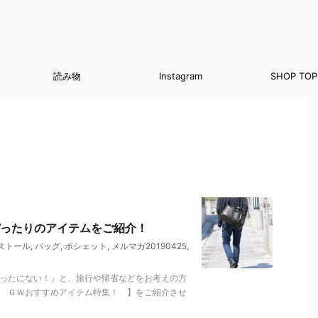
読み物
Instagram
SHOP TOP
ったりのアイテムをご紹介！
ストール
,
バッグ
,
ポシェット
,
メルマガ20190425
,
めったにない！」と、旅行や帰省などをお考えの方
【 ＧＷおすすめアイテム特集！ 】をご紹介させ