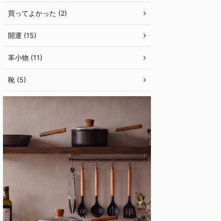
買ってよかった (2)
開運 (15)
革小物 (11)
靴 (5)