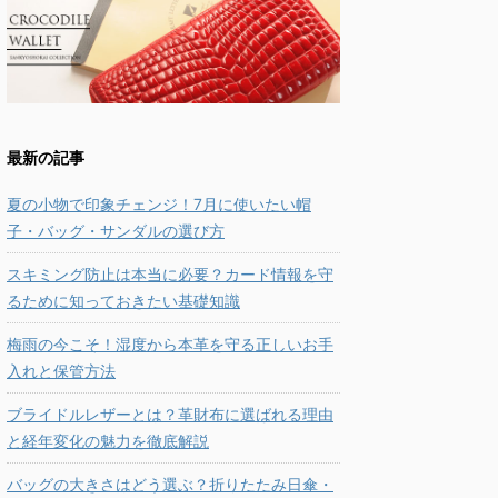
最新の記事
夏の小物で印象チェンジ！7月に使いたい帽
子・バッグ・サンダルの選び方
スキミング防止は本当に必要？カード情報を守
るために知っておきたい基礎知識
梅雨の今こそ！湿度から本革を守る正しいお手
入れと保管方法
ブライドルレザーとは？革財布に選ばれる理由
と経年変化の魅力を徹底解説
バッグの大きさはどう選ぶ？折りたたみ日傘・