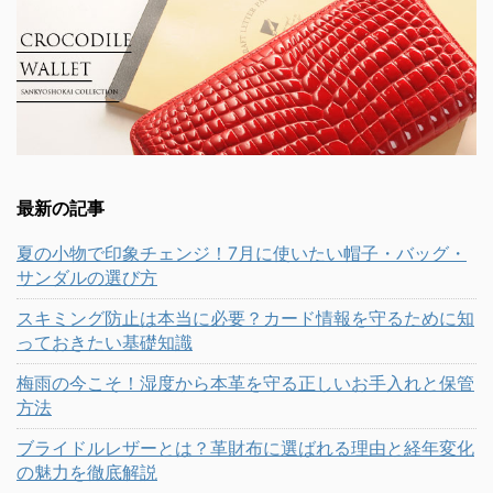
最新の記事
夏の小物で印象チェンジ！7月に使いたい帽子・バッグ・
サンダルの選び方
スキミング防止は本当に必要？カード情報を守るために知
っておきたい基礎知識
梅雨の今こそ！湿度から本革を守る正しいお手入れと保管
方法
ブライドルレザーとは？革財布に選ばれる理由と経年変化
の魅力を徹底解説