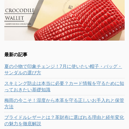
最新の記事
夏の小物で印象チェンジ！7月に使いたい帽子・バッグ・
サンダルの選び方
スキミング防止は本当に必要？カード情報を守るために知
っておきたい基礎知識
梅雨の今こそ！湿度から本革を守る正しいお手入れと保管
方法
ブライドルレザーとは？革財布に選ばれる理由と経年変化
の魅力を徹底解説