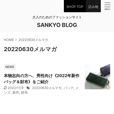
SHOP TOP
読み物
大人のためのファッションサイト
SANKYO BLOG
HOME
>
20220630メルマガ
20220630メルマガ
NEWS
本物志向の方へ、男性向け《2022年新作
バッグ＆財布》をご紹介
2022/11/9
20220630メルマガ
,
バッグ
,
メ
ンズ
,
新作
,
財布