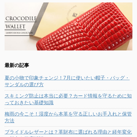
最新の記事
夏の小物で印象チェンジ！7月に使いたい帽子・バッグ・
サンダルの選び方
スキミング防止は本当に必要？カード情報を守るために知
っておきたい基礎知識
梅雨の今こそ！湿度から本革を守る正しいお手入れと保管
方法
ブライドルレザーとは？革財布に選ばれる理由と経年変化