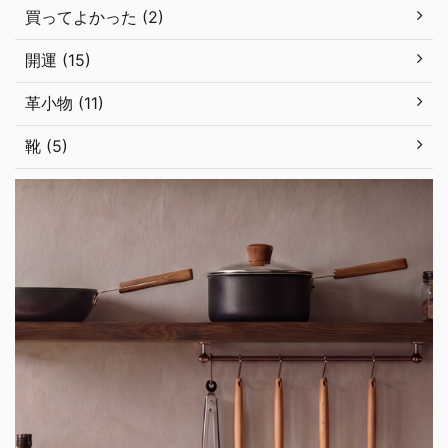
買ってよかった (2)
開運 (15)
革小物 (11)
靴 (5)