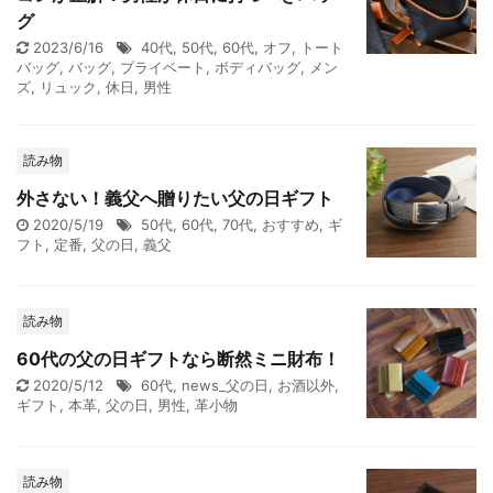
グ
2023/6/16
40代
,
50代
,
60代
,
オフ
,
トート
バッグ
,
バッグ
,
プライベート
,
ボディバッグ
,
メン
ズ
,
リュック
,
休日
,
男性
読み物
外さない！義父へ贈りたい父の日ギフト
2020/5/19
50代
,
60代
,
70代
,
おすすめ
,
ギ
フト
,
定番
,
父の日
,
義父
読み物
60代の父の日ギフトなら断然ミニ財布！
2020/5/12
60代
,
news_父の日
,
お酒以外
,
ギフト
,
本革
,
父の日
,
男性
,
革小物
読み物