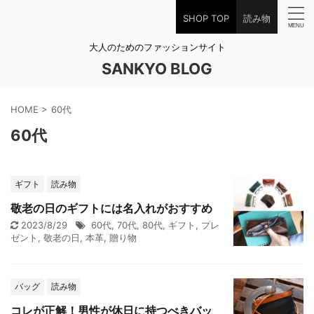
SHOP TOP
読み物
大人のためのファッションサイト
SANKYO BLOG
HOME
>
60代
60代
ギフト
読み物
敬老の日のギフトには名入れがおすすめ
2023/8/29
60代
,
70代
,
80代
,
ギフト
,
プレ
ゼント
,
敬老の日
,
本革
,
贈り物
バッグ
読み物
コレが正解！男性が休日に持つべきバッ