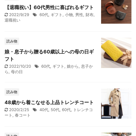
【退職祝い】60代男性に喜ばれるギフト
2022/9/29
60代
,
ギフト
,
小物
,
男性
,
財布
,
退職祝い
読み物
娘・息子から贈る60歳以上への母の日ギ
フト
2022/10/20
60代
,
ギフト
,
娘から
,
息子か
ら
,
母の日
読み物
48歳から着こなせる上品トレンチコート
2020/2/25
40代
,
50代
,
60代
,
トレンチコ
ート
,
春コート