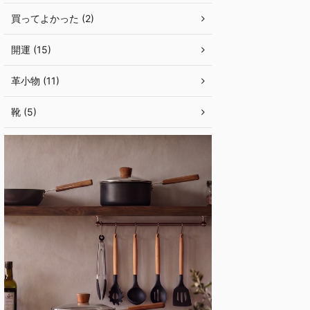
買ってよかった (2)
開運 (15)
革小物 (11)
靴 (5)