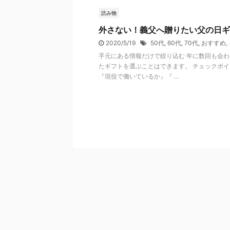
読み物
外さない！義父へ贈りたい父の日ギ
2020/5/19
50代
,
60代
,
70代
,
おすすめ
,
手元にある情報だけで絞り込む 年に数回も会
たギフトを選ぶことはできます。 チェックポ
『現役で働いているか』『 ...