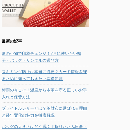
最新の記事
夏の小物で印象チェンジ！7月に使いたい帽
子・バッグ・サンダルの選び方
スキミング防止は本当に必要？カード情報を守
るために知っておきたい基礎知識
梅雨の今こそ！湿度から本革を守る正しいお手
入れと保管方法
ブライドルレザーとは？革財布に選ばれる理由
と経年変化の魅力を徹底解説
バッグの大きさはどう選ぶ？折りたたみ日傘・