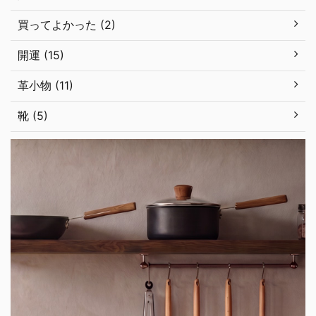
買ってよかった (2)
開運 (15)
革小物 (11)
靴 (5)