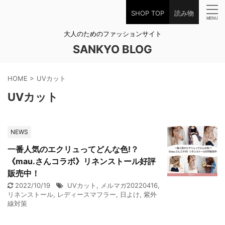
SHOP TOP
読み物
大人のためのファッションサイト
SANKYO BLOG
HOME
>
UVカット
UVカット
NEWS
一番人気のエクリュってどんな色!？
《mau.さんコラボ》リネンストール好評
販売中！
2022/10/19
UVカット
,
メルマガ20220416
,
リネンストール
,
レディースマフラー
,
日よけ
,
紫外
線対策