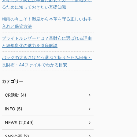
るために知っておきたい基礎知識
梅雨の今こそ！湿度から本革を守る正しいお手
入れと保管方法
ブライドルレザーとは？革財布に選ばれる理由
と経年変化の魅力を徹底解説
バッグの大きさはどう選ぶ？折りたたみ日傘・
長財布・A4ファイルでわかる目安
カテゴリー
CR活動 (4)
INFO (5)
NEWS (2,049)
SNS企画 (2)