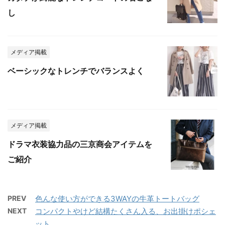
し
メディア掲載
ベーシックなトレンチでバランスよく
メディア掲載
ドラマ衣装協力品の三京商会アイテムを
ご紹介
PREV
色んな使い方ができる3WAYの牛革トートバッグ
NEXT
コンパクトやけど結構たくさん入る、お出掛けポシェ
ット