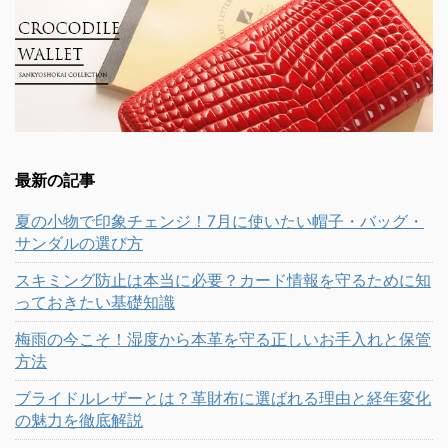
最新の記事
夏の小物で印象チェンジ！7月に使いたい帽子・バッグ・
サンダルの選び方
スキミング防止は本当に必要？カード情報を守るために知
っておきたい基礎知識
梅雨の今こそ！湿度から本革を守る正しいお手入れと保管
方法
ブライドルレザーとは？革財布に選ばれる理由と経年変化
の魅力を徹底解説