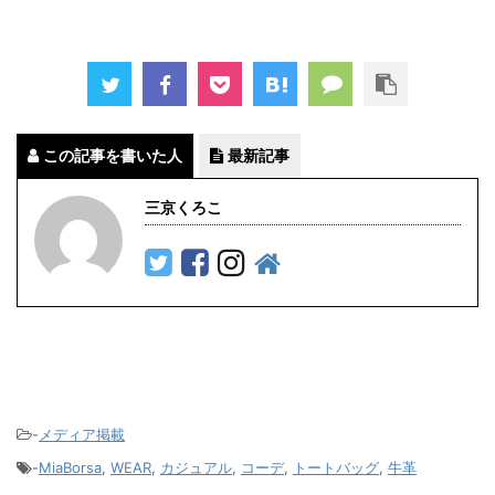
この記事を書いた人
最新記事
三京くろこ
-
メディア掲載
-
MiaBorsa
,
WEAR
,
カジュアル
,
コーデ
,
トートバッグ
,
牛革