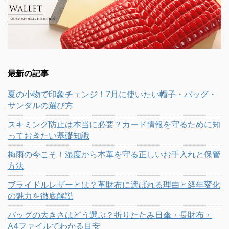
最新の記事
夏の小物で印象チェンジ！7月に使いたい帽子・バッグ・
サンダルの選び方
スキミング防止は本当に必要？カード情報を守るために知
っておきたい基礎知識
梅雨の今こそ！湿度から本革を守る正しいお手入れと保管
方法
ブライドルレザーとは？革財布に選ばれる理由と経年変化
の魅力を徹底解説
バッグの大きさはどう選ぶ？折りたたみ日傘・長財布・
A4ファイルでわかる目安