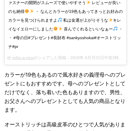
ァスナーの開閉がスムーズで使いやすそう
レビューが良い
のも納得
・ なんとカラーが19色もあってきっとお好みの
カラーを見つけられますよ
私は金運が上がりそうな
キレ
イなイエローにしました
喜んでくれるといいなぁー
・
・ #母の日#プレゼント#長財布 #sankyoshokai#オーストリッ
チ#pr
@
miho.a.nico
がシェアした投稿 -
2018年 4月月22日午前2時53分PDT
カラーが19色もあるので風水好きの義理母へのプレ
ゼントにもおすすめです。母へのプレゼントとして
だけでなく、落ち着いた色もありますので、男性、
お父さんへのプレゼントとしても人気の商品となり
ます。
オーストリッチは高級皮革のひとつで人気がありま