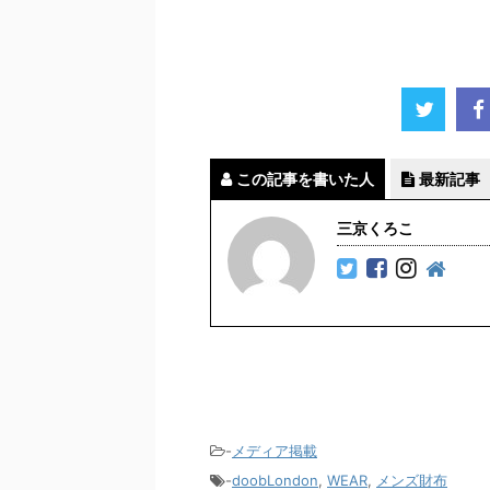
この記事を書いた人
最新記事
三京くろこ
-
メディア掲載
-
doobLondon
,
WEAR
,
メンズ財布