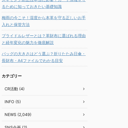
るために知っておきたい基礎知識
梅雨の今こそ！湿度から本革を守る正しいお手
入れと保管方法
ブライドルレザーとは？革財布に選ばれる理由
と経年変化の魅力を徹底解説
バッグの大きさはどう選ぶ？折りたたみ日傘・
長財布・A4ファイルでわかる目安
カテゴリー
CR活動 (4)
INFO (5)
NEWS (2,049)
SNS企画 (2)