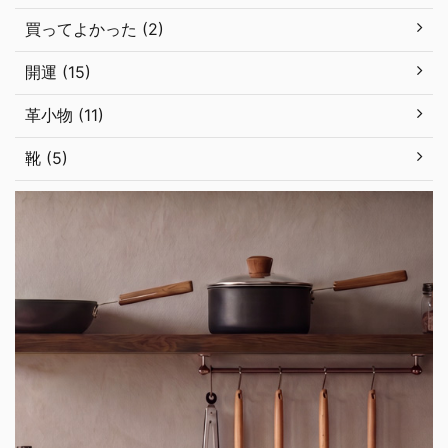
買ってよかった (2)
開運 (15)
革小物 (11)
靴 (5)