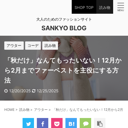
SHOP TOP
読み物
大人のためのファッションサイト
SANKYO BLOG
アウター
コーデ
読み物
「秋だけ」なんてもったいない！12月か
ら2月までファーベストを主役にする方
法
12/20/2025
12/25/2025
HOME
>
読み物
>
アウター
>
「秋だけ」なんてもったいない！12月から2月