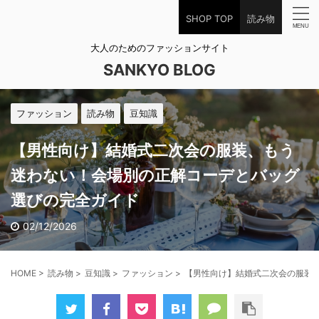
SHOP TOP
読み物
大人のためのファッションサイト
SANKYO BLOG
ファッション
読み物
豆知識
【男性向け】結婚式二次会の服装、もう
迷わない！会場別の正解コーデとバッグ
選びの完全ガイド
02/12/2026
HOME
>
読み物
>
豆知識
>
ファッション
>
【男性向け】結婚式二次会の服装