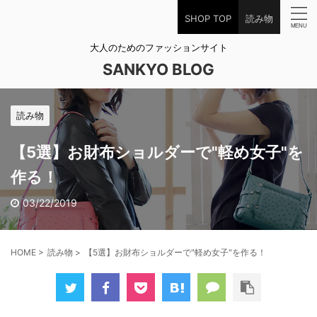
SHOP TOP
読み物
大人のためのファッションサイト
SANKYO BLOG
読み物
【5選】お財布ショルダーで"軽め女子"を
作る！
03/22/2019
HOME
>
読み物
>
【5選】お財布ショルダーで"軽め女子"を作る！