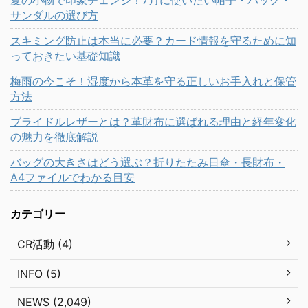
サンダルの選び方
スキミング防止は本当に必要？カード情報を守るために知
っておきたい基礎知識
梅雨の今こそ！湿度から本革を守る正しいお手入れと保管
方法
ブライドルレザーとは？革財布に選ばれる理由と経年変化
の魅力を徹底解説
バッグの大きさはどう選ぶ？折りたたみ日傘・長財布・
A4ファイルでわかる目安
カテゴリー
CR活動 (4)
INFO (5)
NEWS (2,049)