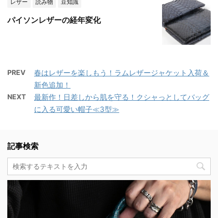
レザー
読み物
豆知識
パイソンレザーの経年変化
PREV
春はレザーを楽しもう！ラムレザージャケット入荷＆
新色追加！
NEXT
最新作！日差しから肌を守る！クシャっとしてバッグ
に入る可愛い帽子≪3型≫
記事検索