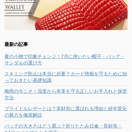
最新の記事
夏の小物で印象チェンジ！7月に使いたい帽子・バッグ・
サンダルの選び方
スキミング防止は本当に必要？カード情報を守るために知
っておきたい基礎知識
梅雨の今こそ！湿度から本革を守る正しいお手入れと保管
方法
ブライドルレザーとは？革財布に選ばれる理由と経年変化
の魅力を徹底解説
バッグの大きさはどう選ぶ？折りたたみ日傘・長財布・