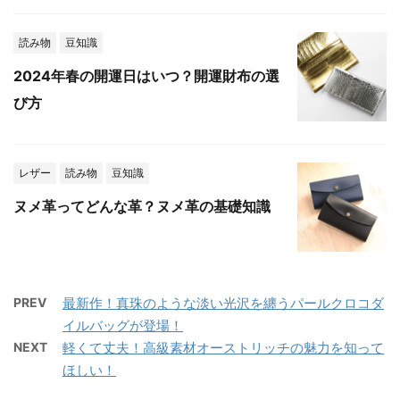
読み物
豆知識
2024年春の開運日はいつ？開運財布の選
び方
レザー
読み物
豆知識
ヌメ革ってどんな革？ヌメ革の基礎知識
PREV
最新作！真珠のような淡い光沢を纏うパールクロコダ
イルバッグが登場！
NEXT
軽くて丈夫！高級素材オーストリッチの魅力を知って
ほしい！