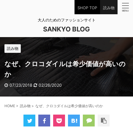
SHOP TOP
読み物
大人のためのファッションサイト
SANKYO BLOG
読み物
なぜ、クロコダイルは希少価値が高いの
か
07/23/2018
02/26/2020
HOME
>
読み物
>
なぜ、クロコダイルは希少価値が高いのか