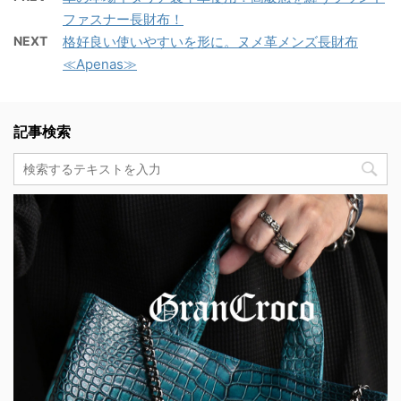
ファスナー長財布！
NEXT
格好良い使いやすいを形に。ヌメ革メンズ長財布
≪Apenas≫
記事検索