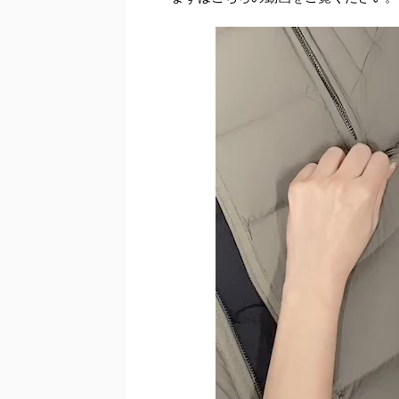
動
画
プ
レ
ー
ヤ
ー