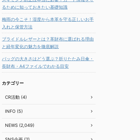
るために知っておきたい基礎知識
梅雨の今こそ！湿度から本革を守る正しいお手
入れと保管方法
ブライドルレザーとは？革財布に選ばれる理由
と経年変化の魅力を徹底解説
バッグの大きさはどう選ぶ？折りたたみ日傘・
長財布・A4ファイルでわかる目安
カテゴリー
CR活動 (4)
INFO (5)
NEWS (2,049)
SNS企画 (2)