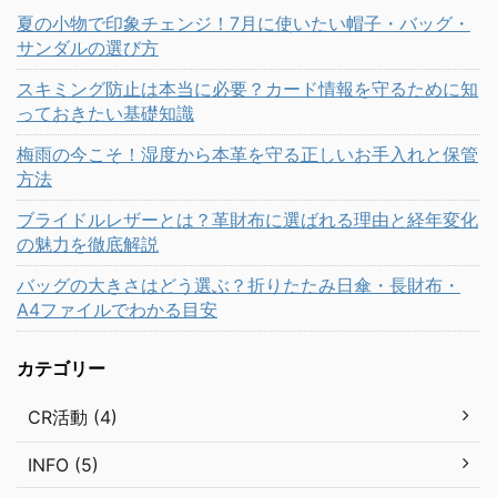
夏の小物で印象チェンジ！7月に使いたい帽子・バッグ・
サンダルの選び方
スキミング防止は本当に必要？カード情報を守るために知
っておきたい基礎知識
梅雨の今こそ！湿度から本革を守る正しいお手入れと保管
方法
ブライドルレザーとは？革財布に選ばれる理由と経年変化
の魅力を徹底解説
バッグの大きさはどう選ぶ？折りたたみ日傘・長財布・
A4ファイルでわかる目安
カテゴリー
CR活動 (4)
INFO (5)