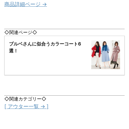
商品詳細ページ →
◇関連ページ◇
ブルベさんに似合うカラーコート6
選！
◇関連カテゴリー◇
[ アウター一覧 → ]