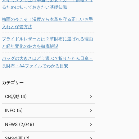
るために知っておきたい基礎知識
梅雨の今こそ！湿度から本革を守る正しいお手
入れと保管方法
ブライドルレザーとは？革財布に選ばれる理由
と経年変化の魅力を徹底解説
バッグの大きさはどう選ぶ？折りたたみ日傘・
長財布・A4ファイルでわかる目安
カテゴリー
CR活動 (4)
INFO (5)
NEWS (2,049)
SNS企画 (2)