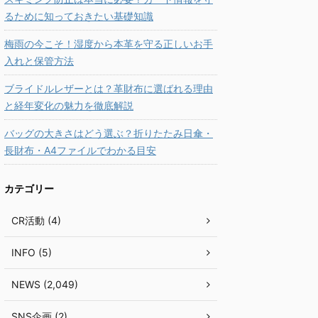
るために知っておきたい基礎知識
梅雨の今こそ！湿度から本革を守る正しいお手
入れと保管方法
ブライドルレザーとは？革財布に選ばれる理由
と経年変化の魅力を徹底解説
バッグの大きさはどう選ぶ？折りたたみ日傘・
長財布・A4ファイルでわかる目安
カテゴリー
CR活動 (4)
INFO (5)
NEWS (2,049)
SNS企画 (2)