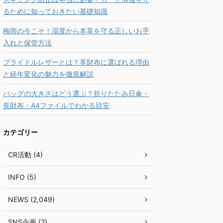
るために知っておきたい基礎知識
梅雨の今こそ！湿度から本革を守る正しいお手
入れと保管方法
ブライドルレザーとは？革財布に選ばれる理由
と経年変化の魅力を徹底解説
バッグの大きさはどう選ぶ？折りたたみ日傘・
長財布・A4ファイルでわかる目安
カテゴリー
CR活動 (4)
INFO (5)
NEWS (2,049)
SNS企画 (2)