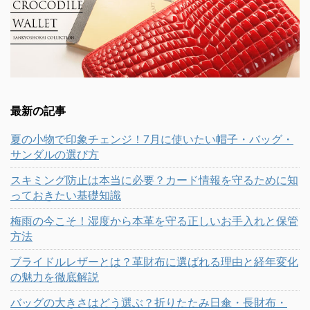
最新の記事
夏の小物で印象チェンジ！7月に使いたい帽子・バッグ・
サンダルの選び方
スキミング防止は本当に必要？カード情報を守るために知
っておきたい基礎知識
梅雨の今こそ！湿度から本革を守る正しいお手入れと保管
方法
ブライドルレザーとは？革財布に選ばれる理由と経年変化
の魅力を徹底解説
バッグの大きさはどう選ぶ？折りたたみ日傘・長財布・