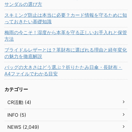
サンダルの選び方
スキミング防止は本当に必要？カード情報を守るために知
っておきたい基礎知識
梅雨の今こそ！湿度から本革を守る正しいお手入れと保管
方法
ブライドルレザーとは？革財布に選ばれる理由と経年変化
の魅力を徹底解説
バッグの大きさはどう選ぶ？折りたたみ日傘・長財布・
A4ファイルでわかる目安
カテゴリー
CR活動 (4)
INFO (5)
NEWS (2,049)