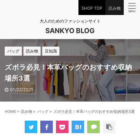
SHOP TOP
読み物
大人のためのファッションサイト
SANKYO BLOG
バッグ
読み物
豆知識
ズボラ必見！本革バッグのおすすめ収納
場所3選
01/22/2025
HOME
>
読み物
>
バッグ
>
ズボラ必見！本革バッグのおすすめ収納場所3選