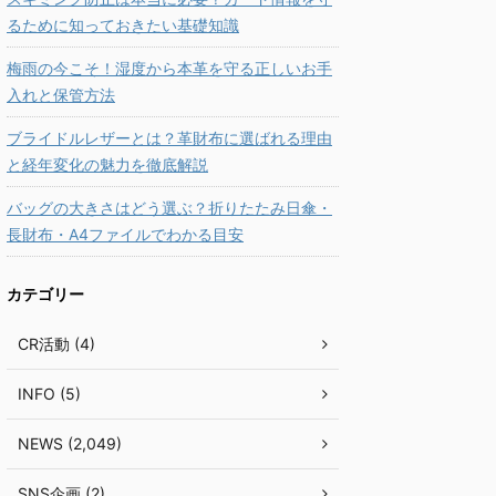
るために知っておきたい基礎知識
梅雨の今こそ！湿度から本革を守る正しいお手
入れと保管方法
ブライドルレザーとは？革財布に選ばれる理由
と経年変化の魅力を徹底解説
バッグの大きさはどう選ぶ？折りたたみ日傘・
長財布・A4ファイルでわかる目安
カテゴリー
CR活動 (4)
INFO (5)
NEWS (2,049)
SNS企画 (2)