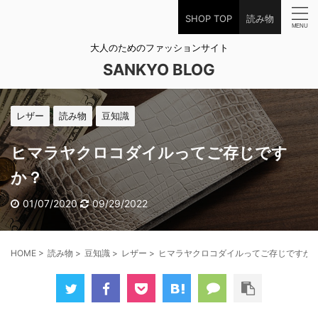
SHOP TOP
読み物
大人のためのファッションサイト
SANKYO BLOG
レザー
読み物
豆知識
ヒマラヤクロコダイルってご存じです
か？
01/07/2020
09/29/2022
HOME
>
読み物
>
豆知識
>
レザー
>
ヒマラヤクロコダイルってご存じですか