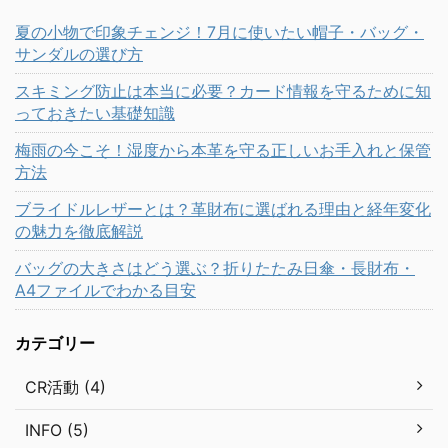
夏の小物で印象チェンジ！7月に使いたい帽子・バッグ・
サンダルの選び方
スキミング防止は本当に必要？カード情報を守るために知
っておきたい基礎知識
梅雨の今こそ！湿度から本革を守る正しいお手入れと保管
方法
ブライドルレザーとは？革財布に選ばれる理由と経年変化
の魅力を徹底解説
バッグの大きさはどう選ぶ？折りたたみ日傘・長財布・
A4ファイルでわかる目安
カテゴリー
CR活動 (4)
INFO (5)