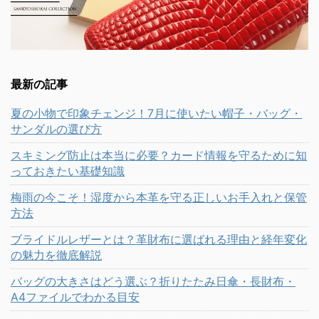
最新の記事
夏の小物で印象チェンジ！7月に使いたい帽子・バッグ・
サンダルの選び方
スキミング防止は本当に必要？カード情報を守るために知
っておきたい基礎知識
梅雨の今こそ！湿度から本革を守る正しいお手入れと保管
方法
ブライドルレザーとは？革財布に選ばれる理由と経年変化
の魅力を徹底解説
バッグの大きさはどう選ぶ？折りたたみ日傘・長財布・
A4ファイルでわかる目安