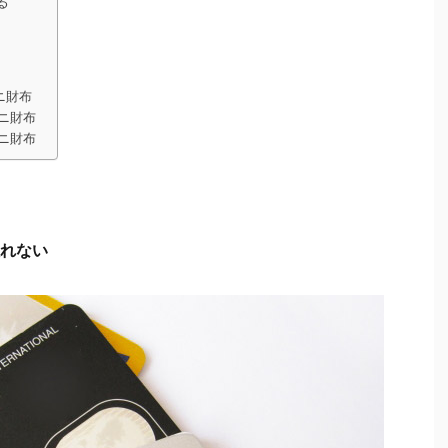
る
ニ財布
ニ財布
ニ財布
れない