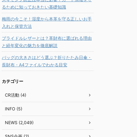
るために知っておきたい基礎知識
梅雨の今こそ！湿度から本革を守る正しいお手
入れと保管方法
ブライドルレザーとは？革財布に選ばれる理由
と経年変化の魅力を徹底解説
バッグの大きさはどう選ぶ？折りたたみ日傘・
長財布・A4ファイルでわかる目安
カテゴリー
CR活動 (4)
INFO (5)
NEWS (2,049)
SNS企画 (2)