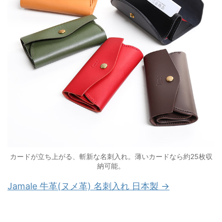
カードが立ち上がる、斬新な名刺入れ。薄いカードなら約25枚収
納可能。
Jamale 牛革(ヌメ革) 名刺入れ 日本製 →