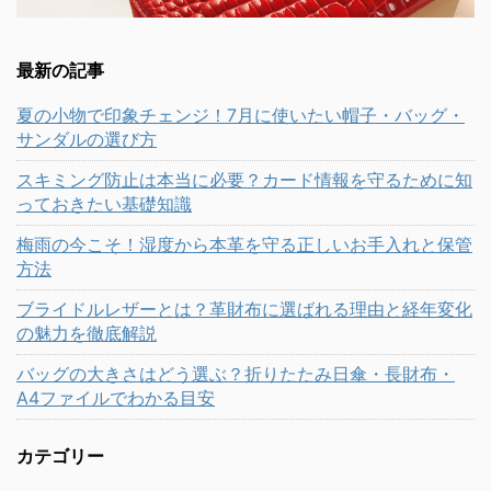
最新の記事
夏の小物で印象チェンジ！7月に使いたい帽子・バッグ・
サンダルの選び方
スキミング防止は本当に必要？カード情報を守るために知
っておきたい基礎知識
梅雨の今こそ！湿度から本革を守る正しいお手入れと保管
方法
ブライドルレザーとは？革財布に選ばれる理由と経年変化
の魅力を徹底解説
バッグの大きさはどう選ぶ？折りたたみ日傘・長財布・
A4ファイルでわかる目安
カテゴリー