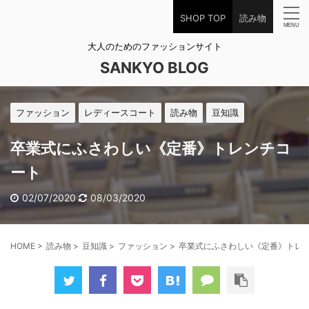
SHOP TOP
読み物
大人のためのファッションサイト
SANKYO BLOG
ファッション
レディースコート
読み物
豆知識
卒業式にふさわしい《定番》トレンチコ
ート
02/07/2020
08/03/2020
HOME
>
読み物
>
豆知識
>
ファッション
>
卒業式にふさわしい《定番》トレ