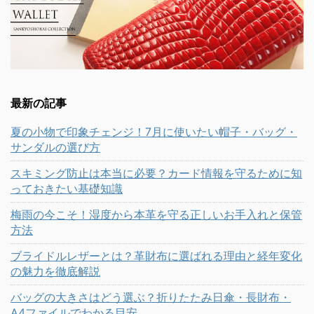
最新の記事
夏の小物で印象チェンジ！7月に使いたい帽子・バッグ・
サンダルの選び方
スキミング防止は本当に必要？カード情報を守るために知
っておきたい基礎知識
梅雨の今こそ！湿度から本革を守る正しいお手入れと保管
方法
ブライドルレザーとは？革財布に選ばれる理由と経年変化
の魅力を徹底解説
バッグの大きさはどう選ぶ？折りたたみ日傘・長財布・
A4ファイルでわかる目安