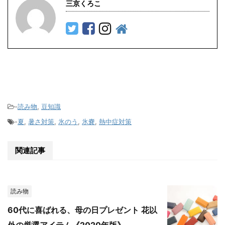
三京くろこ
-
読み物
,
豆知識
-
夏
,
暑さ対策
,
氷のう
,
氷嚢
,
熱中症対策
関連記事
読み物
60代に喜ばれる、母の日プレゼント 花以