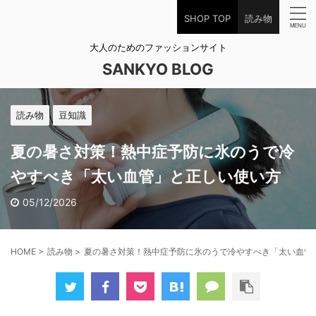
SHOP TOP
読み物
大人のためのファッションサイト
SANKYO BLOG
読み物
豆知識
夏の暑さ対策！熱中症予防に氷のうで冷
やすべき「太い血管」と正しい使い方
05/12/2026
HOME
>
読み物
>
夏の暑さ対策！熱中症予防に氷のうで冷やすべき「太い血管