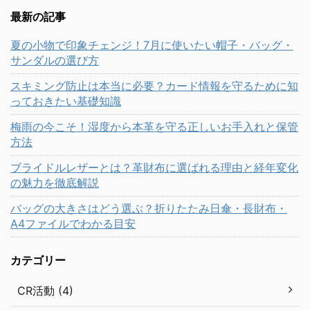
最新の記事
夏の小物で印象チェンジ！7月に使いたい帽子・バッグ・
サンダルの選び方
スキミング防止は本当に必要？カード情報を守るために知
っておきたい基礎知識
梅雨の今こそ！湿度から本革を守る正しいお手入れと保管
方法
ブライドルレザーとは？革財布に選ばれる理由と経年変化
の魅力を徹底解説
バッグの大きさはどう選ぶ？折りたたみ日傘・長財布・
A4ファイルでわかる目安
カテゴリー
CR活動 (4)