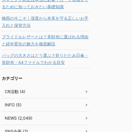
るために知っておきたい基礎知識
梅雨の今こそ！湿度から本革を守る正しいお手
入れと保管方法
ブライドルレザーとは？革財布に選ばれる理由
と経年変化の魅力を徹底解説
バッグの大きさはどう選ぶ？折りたたみ日傘・
長財布・A4ファイルでわかる目安
カテゴリー
CR活動 (4)
INFO (5)
NEWS (2,049)
SNS企画 (2)