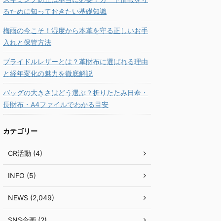
るために知っておきたい基礎知識
梅雨の今こそ！湿度から本革を守る正しいお手
入れと保管方法
ブライドルレザーとは？革財布に選ばれる理由
と経年変化の魅力を徹底解説
バッグの大きさはどう選ぶ？折りたたみ日傘・
長財布・A4ファイルでわかる目安
カテゴリー
CR活動 (4)
INFO (5)
NEWS (2,049)
SNS企画 (2)