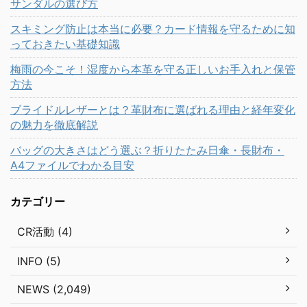
サンダルの選び方
スキミング防止は本当に必要？カード情報を守るために知
っておきたい基礎知識
梅雨の今こそ！湿度から本革を守る正しいお手入れと保管
方法
ブライドルレザーとは？革財布に選ばれる理由と経年変化
の魅力を徹底解説
バッグの大きさはどう選ぶ？折りたたみ日傘・長財布・
A4ファイルでわかる目安
カテゴリー
CR活動 (4)
INFO (5)
NEWS (2,049)