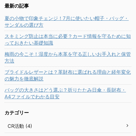
最新の記事
夏の小物で印象チェンジ！7月に使いたい帽子・バッグ・
サンダルの選び方
スキミング防止は本当に必要？カード情報を守るために知
っておきたい基礎知識
梅雨の今こそ！湿度から本革を守る正しいお手入れと保管
方法
ブライドルレザーとは？革財布に選ばれる理由と経年変化
の魅力を徹底解説
バッグの大きさはどう選ぶ？折りたたみ日傘・長財布・
A4ファイルでわかる目安
カテゴリー
CR活動 (4)